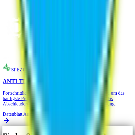
SPEZIFISCHE SCHMIERMITTEL
ANTI-TROPF-MOTORRADFETT
Fortschrittliches Kettenchmiermittel. Speziell entwickelt, um das
häufigste Problem von Motorradfahrern zu beseitigen: das
Abschleudern von Fett auf das Hinterrad und die Kleidung.
Datenblatt Analysieren