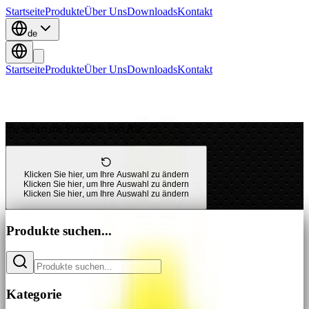
Startseite
Produkte
Über Uns
Downloads
Kontakt
de
Startseite
Produkte
Über Uns
Downloads
Kontakt
Sie sehen die Produkte von Alle
Klicken Sie hier, um Ihre Auswahl zu ändern
K
l
i
c
k
e
n
S
i
e
h
i
e
r
,
u
m
I
h
r
e
A
u
s
w
a
h
l
z
u
ä
n
d
e
r
n
K
l
i
c
k
e
n
S
i
e
h
i
e
r
,
u
m
I
h
r
e
A
u
s
w
a
h
l
z
u
ä
n
d
e
r
n
Produkte suchen...
Kategorie