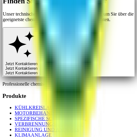
Finden Sie nicht, was Sie suchen?
Unser technisches Team steht Ihnen zur Verfügung, um Sie über die
geeignetste chemische Lösung für Ihren Fall zu beraten.
Jetzt Kontaktieren
J
e
t
z
t
K
o
n
t
a
k
t
i
e
r
e
n
J
e
t
z
t
K
o
n
t
a
k
t
i
e
r
e
n
Professionelle chemische Motorbehandlungen.
Produkte
KÜHLKREISLAUF
MOTORBEHANDLUNG
SPEZIFISCHE SCHMIERMITTEL
VERBRENNUNGSKREISLAUF
REINIGUNG UND ANDERES
KLIMAANLAGE