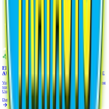
SPEZIFISCHE SCHMIERMITTEL
FLOTTEN GETRIEBEÖL-ADDITIV FÜR
AUTOMATIK - UND HANDSCHALTGETRIEBE
Vollsynthetisches Produkt der neuesten Generation zur Behandlung
von Automatik – und Handschaltgetrieben, Zahnrad-,
Untersetzungs- und Differentialgetrieben
Datenblatt Analysieren