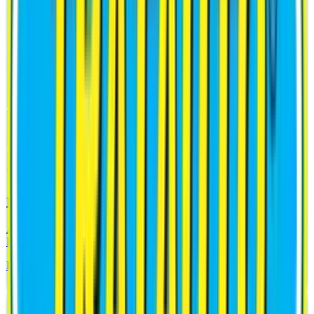
SPEZIFISCHE SCHMIERMITTEL
MOTORRADKETTENSPRAY
Additiv neuester Generation, entwickelt zur Schmierung und
Behandlung von Motorradketten. Anti-Tropf Spezialformel.
Datenblatt Analysieren