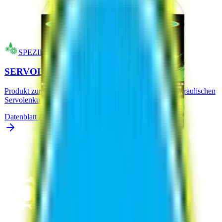
SPEZIFISCHE SCHMIERMITTEL
SERVOLENKUNG - ADDITIV
Produkt zur Wiederherstellung und Verbesserung des hydraulischen
Servolenkungskreislauf
Datenblatt Analysieren