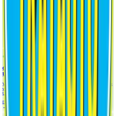
SPEZIFISCHE SCHMIERMITTEL
GETRIEBEÖL-ADDITIV FÜR AUTOMATIK -
UND HANDSCHALTGETRIEBE
Vollsynthetisches Produkt der neuesten Generation zur Behandlung
von Automatik – und Handschaltgetrieben, Zahnrad-,
Untersetzungs- und Differentialgetrieben
Datenblatt Analysieren