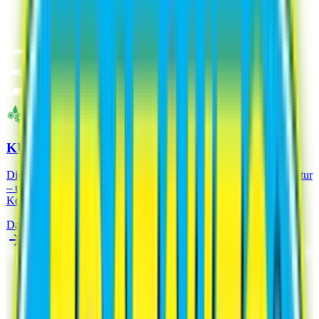
SPEZIFISCHE SCHMIERMITTEL
KUPFERFETT
Die in seiner Spezialformel haftende Kupferpaste ist hochtemperatur
– und druckbeständig, ideal für Schmierung, Demontage und als
Korrosionsschutz
Datenblatt Analysieren