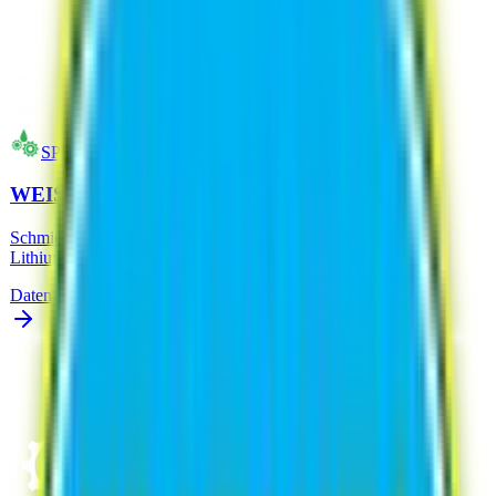
SPEZIFISCHE SCHMIERMITTEL
WEISSES LITHIUMFETT
Schmierstoff im Sprayformat. Mehrzweckschutzmittel auf
Lithiumbasis
Datenblatt Analysieren