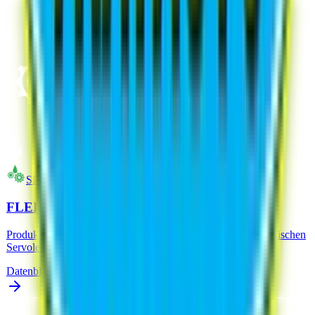
SPEZIFISCHE SCHMIERMITTEL
FLEET SERVOLENKUNG - ADDITIV
Produkt zur Wiederherstellung und Verbesserung des hydraulischen
Servolenkungskreislauf
Datenblatt Analysieren