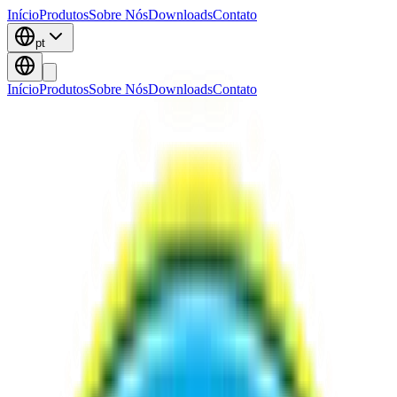
Início
Produtos
Sobre Nós
Downloads
Contato
pt
Início
Produtos
Sobre Nós
Downloads
Contato