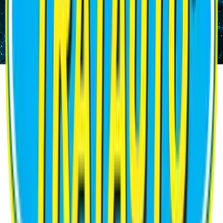
0
+
Anos
0
+