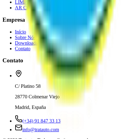
LIMPIEZA E VÁRIOS
AR CONDICIONADO
Empresa
Início
Sobre Nós
Downloads
Contato
Contato
C/ Platino 58
28770 Colmenar Viejo
Madrid, España
(+34) 91 847 33 13
info@tratauto.com