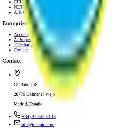
CIRCUIT DE COMBUSTION
NETTOYAGE ET AUTRES
AIR CONDITIONNÉ
Entreprise
Accueil
À Propos
Téléchargements
Contact
Contact
C/ Platino 58
28770 Colmenar Viejo
Madrid, España
(+34) 91 847 33 13
info@tratauto.com