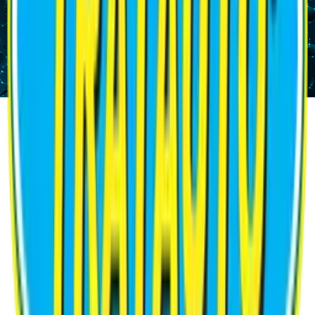
0
+
Ans
0
+