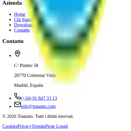
Azienda
Home
Chi Siamo
Download
Contatto
Contatto
C/ Platino 58
28770 Colmenar Viejo
Madrid, España
(+34) 91 847 33 13
info@tratauto.com
©
2026
Tratauto.
Tutti i diritti riservati.
Cookies
Privacy
Termini
Note Legali