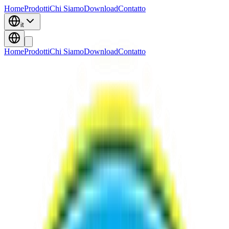
Home
Prodotti
Chi Siamo
Download
Contatto
it
Home
Prodotti
Chi Siamo
Download
Contatto