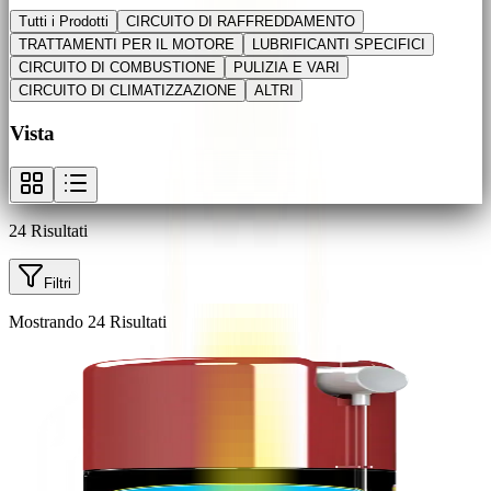
Tutti i Prodotti
CIRCUITO DI RAFFREDDAMENTO
TRATTAMENTI PER IL MOTORE
LUBRIFICANTI SPECIFICI
CIRCUITO DI COMBUSTIONE
PULIZIA E VARI
CIRCUITO DI CLIMATIZZAZIONE
ALTRI
Vista
24
Risultati
Filtri
Mostrando
24
Risultati