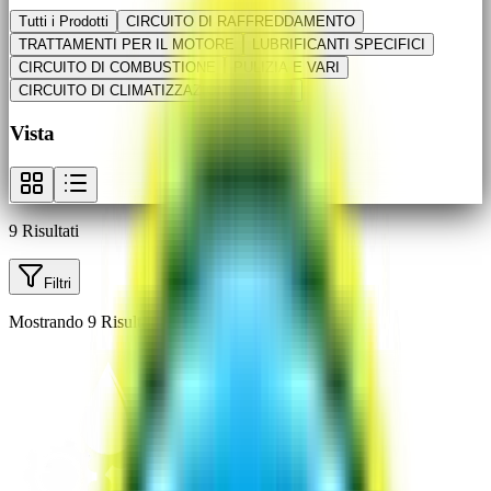
Tutti i Prodotti
CIRCUITO DI RAFFREDDAMENTO
TRATTAMENTI PER IL MOTORE
LUBRIFICANTI SPECIFICI
CIRCUITO DI COMBUSTIONE
PULIZIA E VARI
CIRCUITO DI CLIMATIZZAZIONE
ALTRI
Vista
9
Risultati
Filtri
Mostrando
9
Risultati